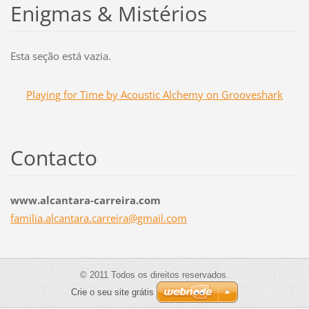
Enigmas & Mistérios
Esta seção está vazia.
Playing for Time by Acoustic Alchemy on Grooveshark
Contacto
www.alcantara-carreira.com
familia.
alcantar
a.carrei
ra@gmail
.com
© 2011 Todos os direitos reservados.
Crie o seu site grátis