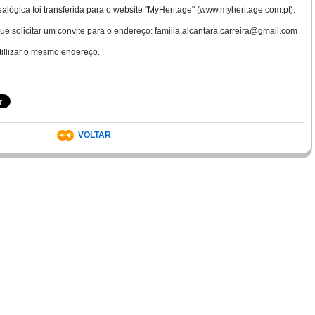
lógica foi transferida para o website "MyHeritage" (www.myheritage.com.pt).
e solicitar um convite para o endereço: familia.alcantara.carreira@gmail.com
tillizar o mesmo endereço.
VOLTAR