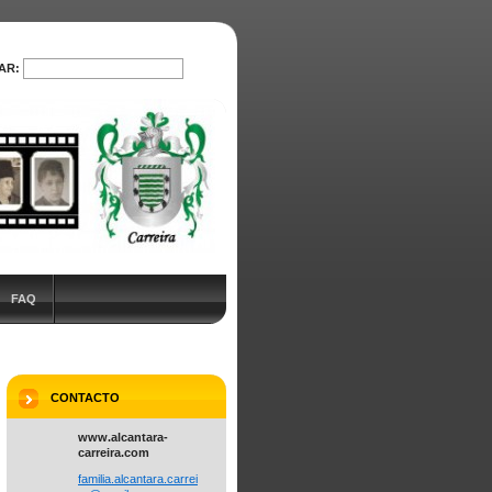
AR:
PROCURAR
FAQ
CONTACTO
www.alcantara-
carreira.com
familia.
alcantar
a.carrei