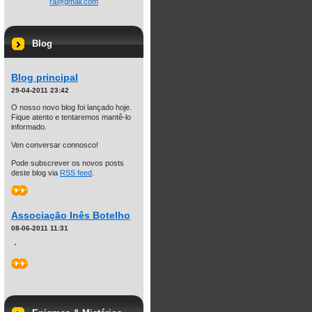
ra@gmail
.com
Blog
Blog principal
29-04-2011 23:42
O nosso novo blog foi lançado hoje.
Fique atento e tentaremos mantê-lo
informado.
Ven conversar connosco!
Pode subscrever os novos posts
deste blog via
RSS feed
.
>>
Associação Inês Botelho
08-06-2011 11:31
>>